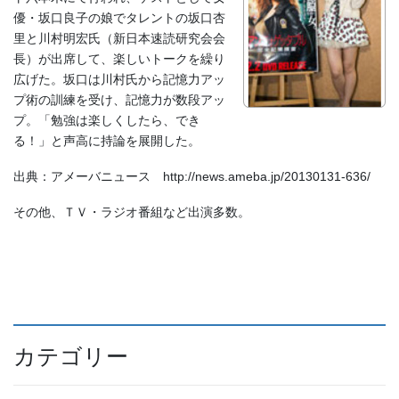
優・坂口良子の娘でタレントの坂口杏
里と川村明宏氏（新日本速読研究会会
長）が出席して、楽しいトークを繰り
広げた。坂口は川村氏から記憶力アッ
プ術の訓練を受け、記憶力が数段アッ
プ。「勉強は楽しくしたら、でき
る！」と声高に持論を展開した。
出典：アメーバニュース http://news.ameba.jp/20130131-636/
その他、ＴＶ・ラジオ番組など出演多数。
カテゴリー