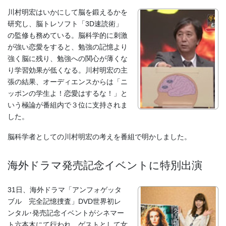
川村明宏はいかにして脳を鍛えるかを
研究し、脳トレソフト「3D速読術」
の監修も務めている。脳科学的に刺激
が強い恋愛をすると、勉強の記憶より
強く脳に残り、勉強への関心が薄くな
り学習効果が低くなる。川村明宏の主
張の結果、オーディエンスからは「ニ
ッポンの学生よ！恋愛はするな！」と
いう極論が番組内で３位に支持されま
した。
脳科学者としての川村明宏の考えを番組で明かしました。
海外ドラマ発売記念イベントに特別出演
31日、海外ドラマ「アンフォゲッタ
ブル 完全記憶捜査」DVD世界初レ
ンタル･発売記念イベントがシネマー
ト六本木にて行われ、ゲストとして女