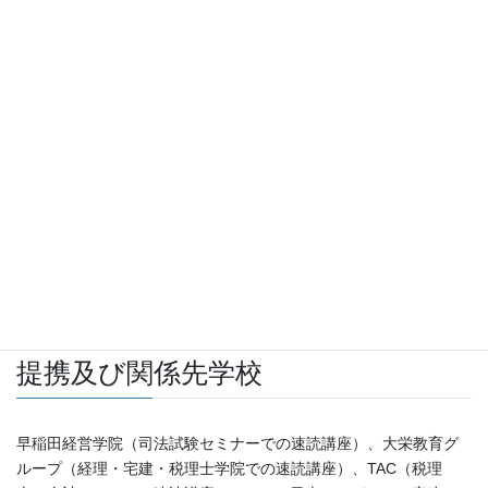
講演会・研修セミナー実績
NTTデータ通信、日本ビクター、三田工業、日本推理作家協会、
東洋紡、フジTV、大阪トヨペット、カネタシャツ、オリエンタル
モーター、クリナップ、テレビ東京、毎日放送、日本テレマーケ
ティングサービス、その他多数、松下電器産業、東芝、大成建
設、日本マンパワー、一芳証券、日本電池、湯浅商事、グローリ
ー商事、三菱総合研究所、電通、三菱電機、住宅新報社、日立製
作所、シャープ、科学技術庁、積水化成工業、リンナイ、日本生
命、日本飛行機、五洋建設、小林製薬、ムーンバット、第一生命
提携及び関係先学校
早稲田経営学院（司法試験セミナーでの速読講座）、大栄教育グ
ループ（経理・宅建・税理士学院での速読講座）、TAC（税理